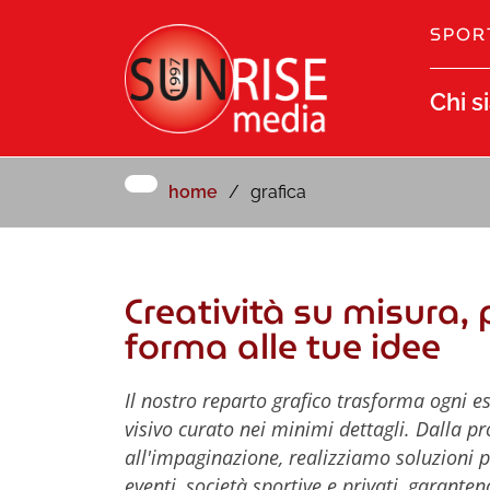
SPOR
Chi s
home
grafica
Creatività su misura, 
forma alle tue idee
Il nostro reparto grafico trasforma ogni e
visivo curato nei minimi dettagli. Dalla p
all'impaginazione, realizziamo soluzioni p
eventi, società sportive e privati, garanten