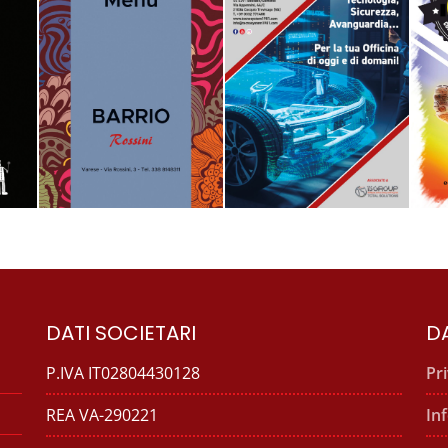
DATI SOCIETARI
DA
P.IVA IT02804430128
Pr
REA VA-290221
In