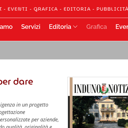
T
-
EVENTI
-
GRAFICA
-
EDITORIA
-
PUBBLICIT
iamo
Servizi
Editoria
Grafica
Even
per dare
sigenza in un progetto
rogettazione
ersonalizzate per aziende,
do qualità, originalità e