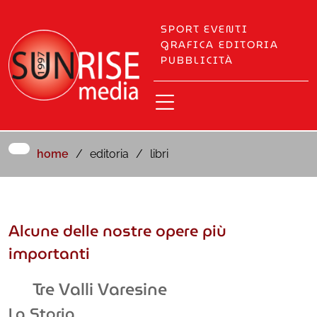
SPORT
EVENTI
GRAFICA
EDITORIA
PUBBLICITÀ
home
editoria
libri
Alcune delle nostre opere più
importanti
Tre Valli Varesine
La Storia