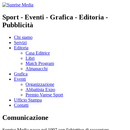
Sport
-
Eventi
-
Grafica
-
Editoria
-
Pubblicità
Chi siamo
Servizi
Editoria
Casa Editrice
Libri
Match Program
Almanacchi
Grafica
Eventi
Organizzazione
Abbattista Expo
Premio Varese Sport
Ufficio Stampa
Contatti
Comunicazione
Sunrise Media nasce nel 1997 con l'obiettivo di raccontare,