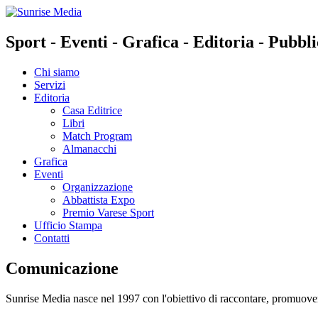
Sport
-
Eventi
-
Grafica
-
Editoria
-
Pubbli
Chi siamo
Servizi
Editoria
Casa Editrice
Libri
Match Program
Almanacchi
Grafica
Eventi
Organizzazione
Abbattista Expo
Premio Varese Sport
Ufficio Stampa
Contatti
Comunicazione
Sunrise Media nasce nel 1997 con l'obiettivo di raccontare, promuover